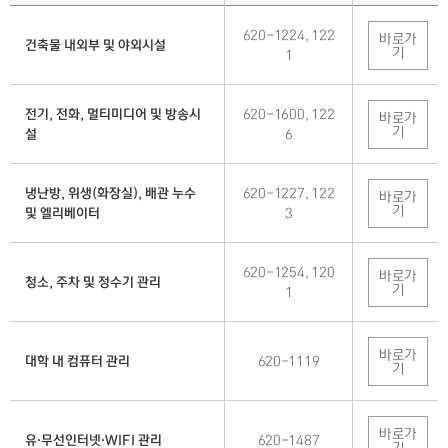
620-1224, 122
바로가
건축물 내외부 및 야외시설
기
1
전기, 전화, 멀티미디어 및 방송시
620-1600, 122
바로가
기
설
6
냉난방, 위생(화장실), 배관 누수
620-1227, 122
바로가
기
및 엘리베이터
3
620-1254, 120
바로가
청소, 주차 및 정수기 관리
기
1
바로가
대학 내 컴퓨터 관리
620-1119
기
바로가
유·무선인터넷·WIFI 관리
620-1487