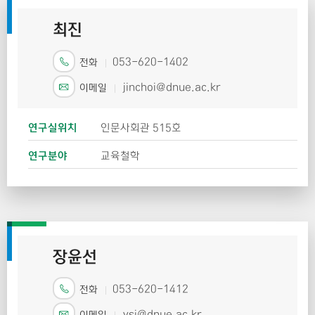
최진
053-620-1402
전화
jinchoi@dnue.ac.kr
이메일
연구실위치
인문사회관 515호
연구분야
교육철학
장윤선
053-620-1412
전화
ysj@dnue.ac.kr